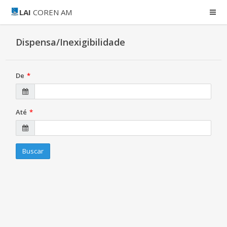
LAI
COREN AM
Dispensa/Inexigibilidade
De
Até
Buscar