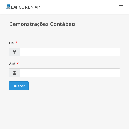
LAI
COREN AP
Demonstrações Contábeis
De
Até
Buscar