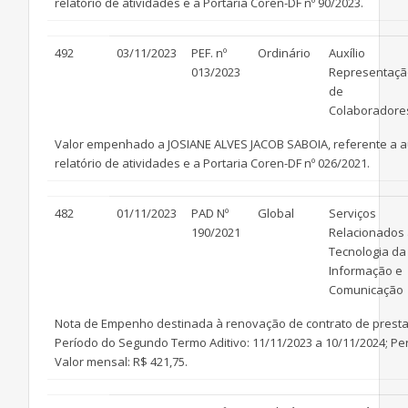
relatório de atividades e a Portaria Coren-DF nº 90/2023.
492
03/11/2023
PEF. nº
Ordinário
Auxílio
013/2023
Representaçã
de
Colaboradore
Valor empenhado a JOSIANE ALVES JACOB SABOIA, referente a auxíl
relatório de atividades e a Portaria Coren-DF nº 026/2021.
482
01/11/2023
PAD Nº
Global
Serviços
190/2021
Relacionados
Tecnologia da
Informação e
Comunicação
Nota de Empenho destinada à renovação de contrato de presta
Período do Segundo Termo Aditivo: 11/11/2023 a 10/11/2024; Per
Valor mensal: R$ 421,75.