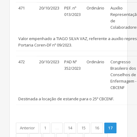
471
20/10/2023
PEF. nº
Ordinário
Auxílio
013/2023
Representaçã
de
Colaboradore
Valor empenhado a TIAGO SILVA VAZ, referente a auxílio represe
Portaria Coren-DF nº 09/2023.
472
20/10/2023
PAD Nº
Ordinário
Congresso
352/2023
Brasileiro dos
Conselhos de
Enfermagem -
CBCENF
Destinada a locação de estande para o 25º CBCENF.
(current)
Anterior
1
…
14
15
16
17