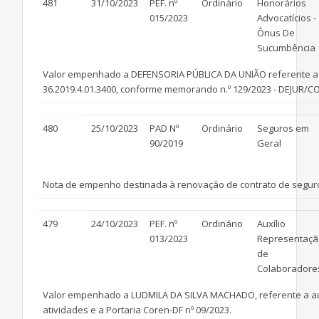
481
31/10/2023
PEF. nº
Ordinário
Honorários
015/2023
Advocatícios -
Ônus De
Sucumbência
Valor empenhado a DEFENSORIA PÚBLICA DA UNIÃO referente a h
36.2019.4.01.3400, conforme memorando n.º 129/2023 - DEJUR/CO
480
25/10/2023
PAD Nº
Ordinário
Seguros em
90/2019
Geral
Nota de empenho destinada à renovação de contrato de seguro
479
24/10/2023
PEF. nº
Ordinário
Auxílio
013/2023
Representaçã
de
Colaboradore
Valor empenhado a LUDMILA DA SILVA MACHADO, referente a auxíl
atividades e a Portaria Coren-DF nº 09/2023.