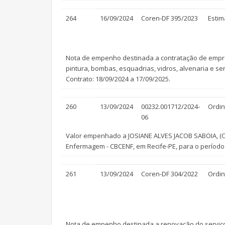
264
16/09/2024
Coren-DF 395/2023
Estim
Nota de empenho destinada a contratação de empresa
pintura, bombas, esquadrias, vidros, alvenaria e s
Contrato: 18/09/2024 a 17/09/2025.
260
13/09/2024
00232.001712/2024-
Ordin
06
Valor empenhado a JOSIANE ALVES JACOB SABOIA, (Cor
Enfermagem - CBCENF, em Recife-PE, para o período d
261
13/09/2024
Coren-DF 304/2022
Ordin
Nota de empenho destinada a renovação do serviço de