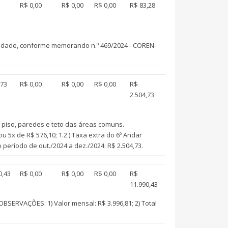
R$ 0,00
R$ 0,00
R$ 0,00
R$ 83,28
cidade, conforme memorando n.º 469/2024 - COREN-
,73
R$ 0,00
R$ 0,00
R$ 0,00
R$
2.504,73
piso, paredes e teto das áreas comuns.
u 5x de R$ 576,10; 1.2 ) Taxa extra do 6º Andar
o período de out./2024 a dez./2024: R$ 2.504,73.
0,43
R$ 0,00
R$ 0,00
R$ 0,00
R$
11.990,43
SERVAÇÕES: 1) Valor mensal: R$ 3.996,81; 2) Total