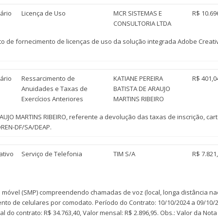
ário
Licença de Uso
MCR SISTEMAS E
R$ 10.69
CONSULTORIA LTDA
 de fornecimento de licenças de uso da solução integrada Adobe Creative
ário
Ressarcimento de
KATIANE PEREIRA
R$ 401,0
Anuidades e Taxas de
BATISTA DE ARAUJO
Exercícios Anteriores
MARTINS RIBEIRO
O MARTINS RIBEIRO, referente a devolução das taxas de inscrição, cartei
COREN-DF/SA/DEAP.
ativo
Serviço de Telefonia
TIM S/A
R$ 7.821
 móvel (SMP) compreendendo chamadas de voz (local, longa distância nac
to de celulares por comodato. Período do Contrato: 10/10/2024 a 09/10/
nual do contrato: R$ 34.763,40, Valor mensal: R$ 2.896,95. Obs.: Valor da N