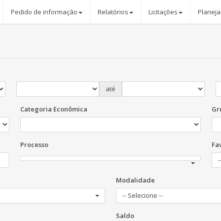
Pedido de informação
Relatórios
Licitações
Planej
até
Categoria Econômica
Gr
Processo
Fa
-
Modalidade
-- Selecione --
Saldo