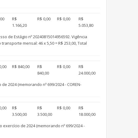
,00
R$
R$ 0,00
R$ 0,00
R$
1.166,20
5.053,80
so de Estágio nº 20240815014956592. Vigência
transporte mensal: 46 x 5,50 = R$ 253,00, Total
0,00
R$ 840,00
R$
R$ 0,00
R$
840,00
24.000,00
o de 2024 (memorando nº 699/2024 - COREN-
0,00
R$
R$
R$ 0,00
R$
3.500,00
3.500,00
18.000,00
exercício de 2024 (memorando nº 699/2024 -