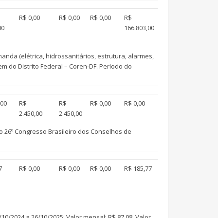
R$ 0,00
R$ 0,00
R$ 0,00
R$
00
166.803,00
a (elétrica, hidrossanitários, estrutura, alarmes,
m do Distrito Federal – Coren-DF. Período do
,00
R$
R$
R$ 0,00
R$ 0,00
2.450,00
2.450,00
no 26º Congresso Brasileiro dos Conselhos de
7
R$ 0,00
R$ 0,00
R$ 0,00
R$ 185,77
10/2024 a 26/10/2025; Valor mensal: R$ 87,08, Valor