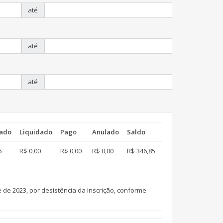
até
até
até
ado
Liquidado
Pago
Anulado
Saldo
5
R$ 0,00
R$ 0,00
R$ 0,00
R$ 346,85
de 2023, por desistência da inscrição, conforme