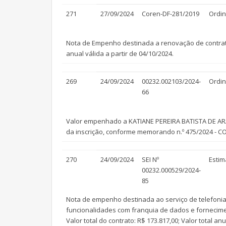
271
27/09/2024
Coren-DF-281/2019
Ordin
Nota de Empenho destinada a renovação de contrato
anual válida a partir de 04/10/2024.
269
24/09/2024
00232.002103/2024-
Ordin
66
Valor empenhado a KATIANE PEREIRA BATISTA DE ARAUJ
da inscrição, conforme memorando n.º 475/2024 - 
270
24/09/2024
SEI Nº
Estim
00232.000529/2024-
85
Nota de empenho destinada ao serviço de telefonia
funcionalidades com franquia de dados e fornecimen
Valor total do contrato: R$ 173.817,00; Valor total a