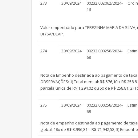
273
30/09/2024
00232.002062/2024-
Ordin
16
Valor empenhado para TEREZINHA MARIA DA SILVA, r
DF/SA/DEAP.
274
30/09/2024
00232.000258/2024-
Estim
68
Nota de Empenho destinada ao pagamento de taxa ex
OBSERVAÇÕES: 1) Total mensal: R$ 576,10 + R$ 258,81 
parcela única de R$ 1.294,02 ou 5x de R$ 258,81; 2) T
275
30/09/2024
00232.000258/2024-
Estim
68
Nota de empenho destinada ao pagamento de taxa ex
global: 18x de R$ 3.996,81 = R$ 71.942,58, 3) Empenho