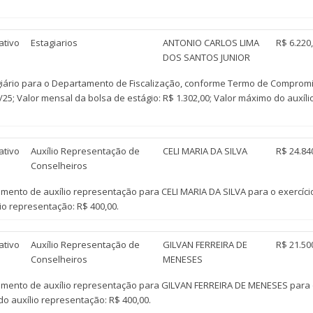
ativo
Estagiarios
ANTONIO CARLOS LIMA
R$ 6.220
DOS SANTOS JUNIOR
ário para o Departamento de Fiscalização, conforme Termo de Compromis
; Valor mensal da bolsa de estágio: R$ 1.302,00; Valor máximo do auxílio 
ativo
Auxílio Representação de
CELI MARIA DA SILVA
R$ 24.84
Conselheiros
nto de auxílio representação para CELI MARIA DA SILVA para o exercíci
io representação: R$ 400,00.
ativo
Auxílio Representação de
GILVAN FERREIRA DE
R$ 21.50
Conselheiros
MENESES
nto de auxílio representação para GILVAN FERREIRA DE MENESES para o 
o auxílio representação: R$ 400,00.