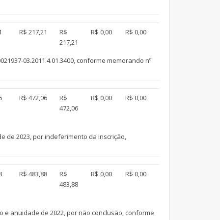
1
R$ 217,21
R$
R$ 0,00
R$ 0,00
217,21
0021937-03.2011.4.01.3400, conforme memorando nº
6
R$ 472,06
R$
R$ 0,00
R$ 0,00
472,06
 de 2023, por indeferimento da inscrição,
8
R$ 483,88
R$
R$ 0,00
R$ 0,00
483,88
o e anuidade de 2022, por não conclusão, conforme