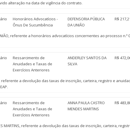
o alteração na data de vigência do contrato.
ário
Honorários Advocatícios -
DEFENSORIA PÚBLICA
R$ 217,2
Ônus De Sucumbência
DA UNIÃO
ÃO, referente a honorários advocatícios concernentes ao processo n.º 
ário
Ressarcimento de
ANDERLEY SANTOS DA
R$ 472,0
Anuidades e Taxas de
SILVA
Exercícios Anteriores
erente a devolução das taxas de inscrição, carteira, registro e anuidade
DEAP.
ário
Ressarcimento de
ANNA PAULA CASTRO
R$ 483,8
Anuidades e Taxas de
MENDES MARTINS
Exercícios Anteriores
TINS, referente a devolução das taxas de inscrição, carteira, registr