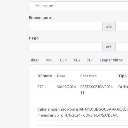
-- Selecione --
Empenhado
até
Pago
até
Número
Data
Processo
Tipo
272
30/09/2024
00232.002102/2024-
Ordin
11
Valor empenhado para JANAINA DE SOUSA ARAÚJO, refe
memorando n.º 476/2024 - COREN-DF/SA/DEAP.