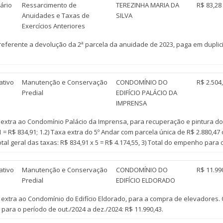
ário
Ressarcimento de
TEREZINHA MARIA DA
R$ 83,28
Anuidades e Taxas de
SILVA
Exercícios Anteriores
eferente a devolução da 2ª parcela da anuidade de 2023, paga em dupli
ativo
Manutenção e Conservação
CONDOMÍNIO DO
R$ 2.504
Predial
EDIFÍCIO PALÁCIO DA
IMPRENSA
tra ao Condomínio Palácio da Imprensa, para recuperação e pintura do 
= R$ 834,91; 1.2) Taxa extra do 5º Andar com parcela única de R$ 2.880,47 o
otal geral das taxas: R$ 834,91 x 5 = R$ 4.174,55, 3) Total do empenho para 
ativo
Manutenção e Conservação
CONDOMÍNIO DO
R$ 11.99
Predial
EDIFÍCIO ELDORADO
tra ao Condomínio do Edifício Eldorado, para a compra de elevadores. OB
 para o período de out./2024 a dez./2024: R$ 11.990,43.