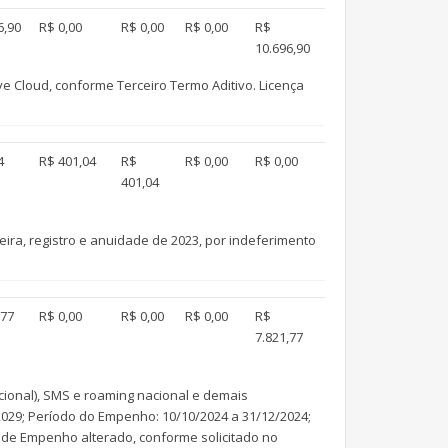
6,90
R$ 0,00
R$ 0,00
R$ 0,00
R$
10.696,90
 Cloud, conforme Terceiro Termo Aditivo. Licença
4
R$ 401,04
R$
R$ 0,00
R$ 0,00
401,04
ra, registro e anuidade de 2023, por indeferimento
,77
R$ 0,00
R$ 0,00
R$ 0,00
R$
7.821,77
ional), SMS e roaming nacional e demais
2029; Período do Empenho: 10/10/2024 a 31/12/2024;
ota de Empenho alterado, conforme solicitado no