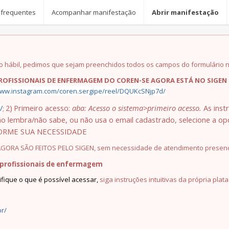
 frequentes
Acompanhar manifestação
Abrir manifestação
 hábil, pedimos que sejam preenchidos todos os campos do formulário 
ROFISSIONAIS DE ENFERMAGEM DO COREN-SE AGORA ESTÁ NO SIGEN 
www.instagram.com/coren.sergipe/reel/DQUKcSNjp7d/
/
2)
Primeiro acesso:
aba: Acesso o sistema>primeiro acesso.
As inst
;
o lembra/não sabe, ou não usa o email cadastrado, selecione a o
ORME SUA NECESSIDADE
 AGORA SÃO FEITOS PELO SIGEN, sem necessidade de atendimento presenc
 profissionais de enfermagem
ifique o que é possível acessar,
siga instruções intuitivas da própria plat
br/