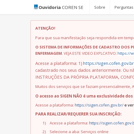
Ouvidoria
COREN SE
Sobre
Perguntas
ATENÇÃO!
Para que sua manifestação seja respondida em tempo
O SISTEMA DE INFORMAÇÕES DE CADASTRO DOS P
ENFERMAGEM
. VEJA ESTE VIDEO EXPLCATIVO:
https://
Acesse a plataforma:
1)
https://sigen.cofen.gov.br
cadastrado nos seus dados anteriormente. Ou nã
INSTRUÇÕES DA PRÓPRIA PLATAFORMA, CONF
Muitos dos serviços que se faziam presencialmente,
O acesso ao SIGEN NÃO é uma exclusividade dos
Acesse a plataforma:
https://sigen.cofen.gov.br/
e ver
PARA REALIZAR/REQUERER SUA INSCRIÇÃO:
1)
Acesse a plataforma:
https://sigen.cofen.gov.
2)
Selecione a aba: Serviços online