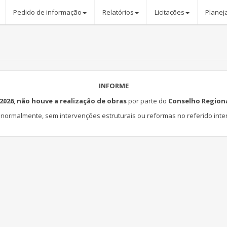
Pedido de informação
Relatórios
Licitações
Planej
INFORME
 2026
,
não houve a realização de obras
por parte do
Conselho Region
m normalmente, sem intervenções estruturais ou reformas no referido inte