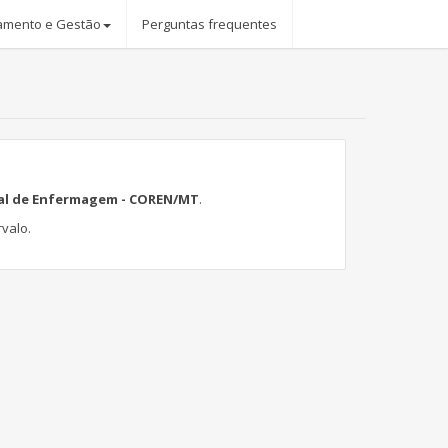
amento e Gestão
Perguntas frequentes
al de Enfermagem - COREN/MT
.
rvalo.