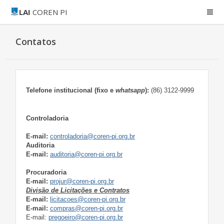
LAI
COREN PI
Contatos
Telefone institucional (fixo e
whatsapp
):
(86) 3122-9999
Controladoria
E-mail:
controladoria@coren-pi.org.br
Auditoria
E-mail:
auditoria@coren-pi.org.br
Procuradoria
E-mail:
projur@coren-pi.org.br
Divisão de Licitações e Contratos
E-mail:
licitacoes@coren-pi.org.br
E-mail:
compras@coren-pi.org.br
E-mail:
pregoeiro@coren-pi.org.br