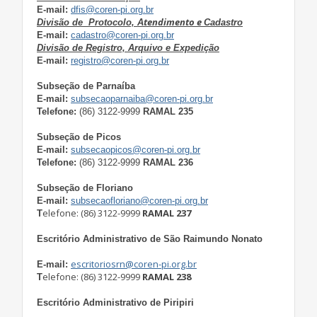
E-mail:
dfis@coren-pi.org.br
tendimento e
Divisão de Protocolo, A
Cadastro
E-mail:
cadastro@coren-pi.org.br
Divisão de Registro, Arquivo e Expedição
E-mail:
registro@coren-pi.org.br
Subseção de Parnaíba
E-mail:
subsecaoparnaiba@coren-pi.org.br
Telefone:
(86) 3122-9999
RAMAL 235
Subseção de Picos
E-mail:
subsecaopicos@coren-pi.org.br
Telefone:
(86) 3122-9999
RAMAL 236
Subseção de Floriano
E-mail:
subsecaofloriano@coren-pi.org.br
elefone: (86) 3122-9999
RAMAL 237
T
Escritório Administrativo de São Raimundo Nonato
escritoriosrn@coren-pi.org.br
E-mail:
elefone: (86) 3122-9999
RAMAL 238
T
Escritório Administrativo de Piripiri