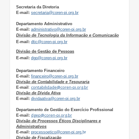
Secretaria da Diretoria
E-mail:
secretaria@coren-pi.org.br
Departamento Administrativo
E-mail:
administrativo@coren-pi.org.br
Divisão de Tecnologia da Informação e Comunicação
E-mail:
dtic@coren-pi.org.br
Divisão de Gestão de Pessoas
E-mail:
dgp@coren-pi.org.br
Departamento Financeiro
E-mail:
financeiro@coren-pi.org.br
Divisão de Contabilidade e Tesouraria
contabilidade@coren-pi.org.br
E-mail
:
Divisão de Dívida Ativa
E-mail:
dividaativa@coren-pi.org.br
Departamento de Gestão do Exercício Profissional
dgep@coren-pi.org.br
E-mail:
Divisão de Processos Éticos Disciplinares e
Administrativos
E-mail:
processoetico@coren-pi.org.
br
Divisão de Fiscalização