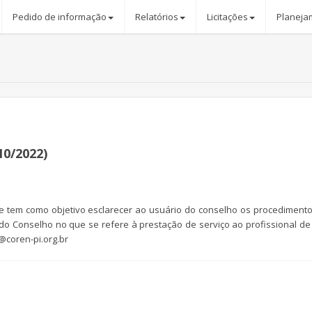
Pedido de informação
Relatórios
Licitações
Planeja
10/2022)
e tem como objetivo esclarecer ao usuário do conselho os procediment
o do Conselho no que se refere à prestação de serviço ao profissional d
@coren-pi.org.br