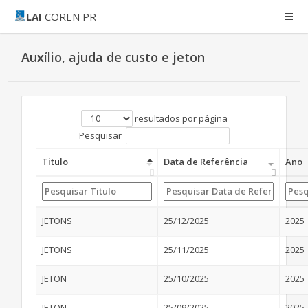
LAI
COREN PR
Auxílio, ajuda de custo e jeton
resultados por página
Pesquisar
Titulo
Data de Referência
Ano
JETONS
25/12/2025
2025
JETONS
25/11/2025
2025
JETON
25/10/2025
2025
JETON
25/09/2025
2025