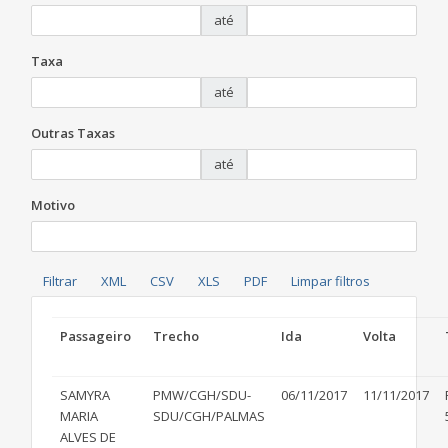
até
Taxa
até
Outras Taxas
até
Motivo
Passageiro
Trecho
Ida
Volta
SAMYRA
PMW/CGH/SDU-
06/11/2017
11/11/2017
MARIA
SDU/CGH/PALMAS
ALVES DE