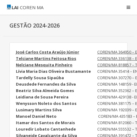
LAI
COREN MA
GESTÃO 2024-2026
José Carlos Costa Araújo Júnior
COREN/MA 364950 – 
Telciane Martins Feitosa Rios
COREN/MA 336138 – 
Nelciane Mesquita Pinheiro
COREN/MA 818857 – 
Lívia Maria Dias Oliveira Bustamante
COREN/MA 35414 – E
Tardelly Sousa Sipaúba
COREN/MA 307270 – 
Deusdede Fernandes da Silva
COREN/MA 148159 - 
Beatriz Silva Almeida Gomes
COREN/MA 352362 – 
Leidiana de Sousa Pereira
COREN/MA 429138 - 
Wenysson Noleto dos Santos
COREN/MA 381175 – 
Lusimary Martins Silva
COREN/MA 192039 – 
Manoel Daniel Neto
COREN/MA 435183 –
Itamar dos Santos de Morais
COREN/MA 812060 – 
Louredir Lobato Cantanhede
COREN/MA 555532 – 
Silvaneide Cavalcante da Silva
COREN/MA 391472 – 