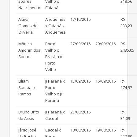
soares
Velho x
318,56
Nascimento
Cuiabá
Altiva
Ariquemes
17/10/2016
R$
Gomes de
x Cuiabá x
333,23
Oliveira
Ariquemes
Mônica
Porto
27/09/2016
29/09/2016
R$
Amorim dos
Velho x
2435,05
Santos
Brasília x
Porto
Velho
Liliam
Ji Paraná x
15/09/2016
16/09/2016
R$
Sampaio
Porto
174,97
Ramos
Velho x Ji
Paraná
Bruno Brito
Ji Paraná x
25/08/2016
R$
de Assis
Cacoal
31,09
Jânio José
Cacoal x
18/08/2016
19/08/2016
R$
da Rocha
Porto
227,80