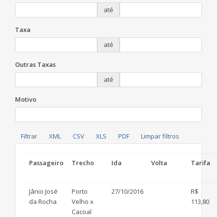
até
Taxa
até
Outras Taxas
até
Motivo
Passageiro
Trecho
Ida
Volta
Tarifa
Jânio José
Porto
27/10/2016
R$
da Rocha
Velho x
113,80
Cacoal