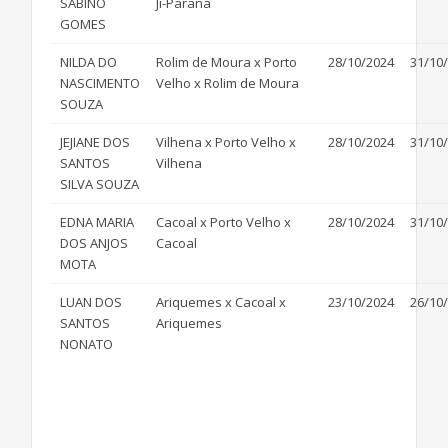
SABINO
Ji-Paraná
GOMES
NILDA DO
Rolim de Moura x Porto
28/10/2024
31/10
NASCIMENTO
Velho x Rolim de Moura
SOUZA
JEJIANE DOS
Vilhena x Porto Velho x
28/10/2024
31/10
SANTOS
Vilhena
SILVA SOUZA
EDNA MARIA
Cacoal x Porto Velho x
28/10/2024
31/10
DOS ANJOS
Cacoal
MOTA
LUAN DOS
Ariquemes x Cacoal x
23/10/2024
26/10
SANTOS
Ariquemes
NONATO