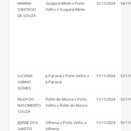
MARINA
Guajará-Mirim x Porto
12/11/2024
14/11
SANTIAGO
Velho x Guajará-Mirim
DE SOUZA
LUCIANA
Ji-Paraná x Porto Velho x
11/11/2024
12/11
SABINO
Ji-Paraná
GOMES
NILDA DO
Rolim de Moura x Porto
11/11/2024
12/11
NASCIMENTO
Velho x Rolim de Moura
SOUZA
JEJIANE DOS
Vilhena x Porto Velho x
11/11/2024
15/11
SANTOS
Vilhena