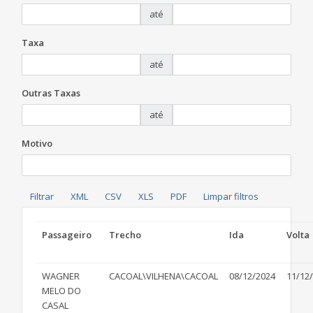
até
Taxa
até
Outras Taxas
até
Motivo
Passageiro
Trecho
Ida
Volta
WAGNER
CACOAL\VILHENA\CACOAL
08/12/2024
11/12
MELO DO
CASAL