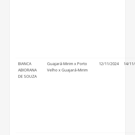
BIANCA
Guajará-Mirim x Porto
12/11/2024
14/11
ABIORANA
Velho x Guajará-Mirim
DE SOUZA