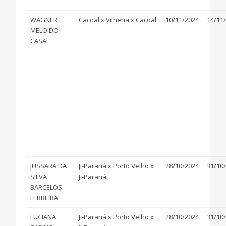
WAGNER
Cacoal x Vilhena x Cacoal
10/11/2024
14/11
MELO DO
CASAL
JUSSARA DA
Ji-Paraná x Porto Velho x
28/10/2024
31/10
SILVA
Ji-Paraná
BARCELOS
FERREIRA
LUCIANA
Ji-Paraná x Porto Velho x
28/10/2024
31/10