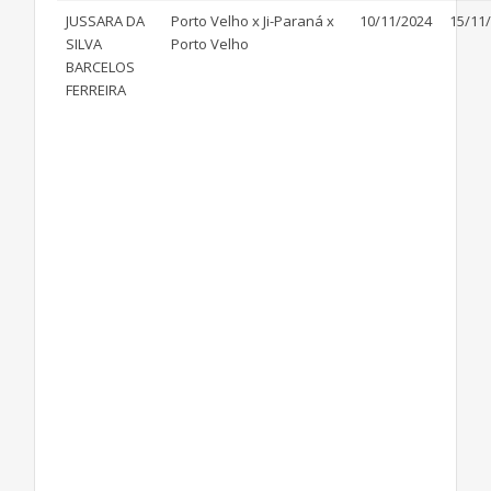
JUSSARA DA
Porto Velho x Ji-Paraná x
10/11/2024
15/11
SILVA
Porto Velho
BARCELOS
FERREIRA