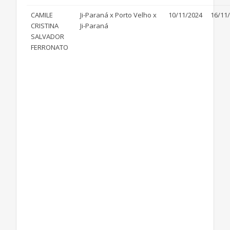
CAMILE
Ji-Paraná x Porto Velho x
10/11/2024
16/11
CRISTINA
Ji-Paraná
SALVADOR
FERRONATO