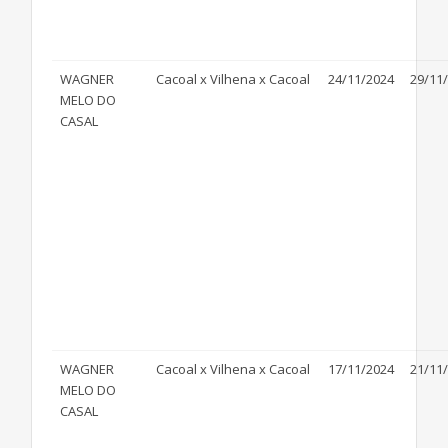
WAGNER
Cacoal x Vilhena x Cacoal
24/11/2024
29/11
MELO DO
CASAL
WAGNER
Cacoal x Vilhena x Cacoal
17/11/2024
21/11
MELO DO
CASAL