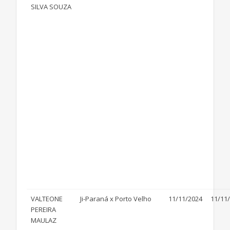
SILVA SOUZA
VALTEONE
Ji-Paraná x Porto Velho
11/11/2024
11/11
PEREIRA
MAULAZ