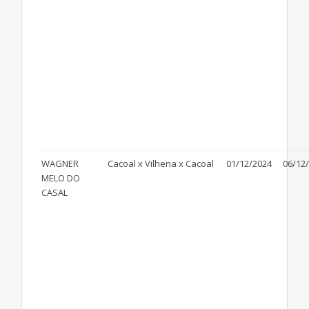
WAGNER
Cacoal x Vilhena x Cacoal
01/12/2024
06/12
MELO DO
CASAL