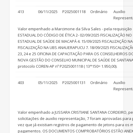
413
06/11/2025
P2025001118
Ordinário
Auxílio
Represent
Valor empenhado a Marcimone da Silva Sales - pela requisição 
ESTADUAL DO CÓDIGO DE ÉTICA 2- 02/09/2025 FISCALIZAÇÃO NO
ESTADUAL DE SAÚDE DE MACAPÁ 4. 15/09/2025 FISCALIZAÇÃO NA U
FISCALIZAÇÃO NA UBS ANAUERAPUCU 7. 18/09/2025 FISCALIZAÇÃO 
23, 24 e 25 OFICINA DE CAPACITAÇÃO PARA OS CONSELHEIROS 
NOVA GESTÃO DO CONSELHO MUNICIPAL DE SAÚDE DE SANTAN
protocolo COREN-AP nº P2025001118 ( 13*150= 1.950,00).
403
05/11/2025
P2025001131
Ordinário
Auxílio
Represent
Valor empenhado a JUSSARA CRISTIANE SANTANA CORDEIRO, pela a
solicitações de auxilio representação, 7 foram aprovadas para
vez que já existiam registros de pagamento de jetons para os 
pagamentos. OS DOCUMENTOS COMPROBATÓRIOS ESTÃO ANEXADOS