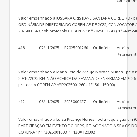
conselheir
Valor empenhado a JUSSARA CRISTIANE SANTANA CORDEIRO - pela
ORDINÁRIA DE DIRETORIA DO COREN-AP DE 2025, CONVOCATO
2025000049, sob protocolo COREN-AP n º 2025001249 ( 1*240= 240
418
07/11/2025
P2025001260
Ordinário
Auxílio
Represent
Valor empenhado a Maria Leia de Araujo Moraes Nunes - pela req
29/10/2025 REUNIÃO ACERCA DA SEMANA DE ENFERMAGEM 202
protocolo COREN-AP nº P2025001260 ( 1*150= 150,00)
412
06/11/2025
2025000437
Ordinário
Auxílio
Represent
Valor empenhado a Luiza Picanço Nunes - pela requisição um (01
PARTICIPAÇÃO EM EVENTO DO NEPS, RELACIONADO A SBV OS D
COREN-AP nº P2025001008 (1*120= 120,00)