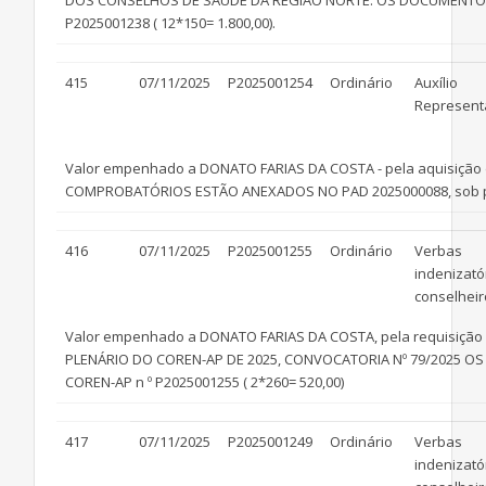
DOS CONSELHOS DE SAÚDE DA REGIÃO NORTE. OS DOCUMENTOS
P2025001238 ( 12*150= 1.800,00).
415
07/11/2025
P2025001254
Ordinário
Auxílio
Represent
Valor empenhado a DONATO FARIAS DA COSTA - pela aquisição 
COMPROBATÓRIOS ESTÃO ANEXADOS NO PAD 2025000088, sob prot
416
07/11/2025
P2025001255
Ordinário
Verbas
indenizató
conselheir
Valor empenhado a DONATO FARIAS DA COSTA, pela requisição (
PLENÁRIO DO COREN-AP DE 2025, CONVOCATORIA Nº 79/2025 
COREN-AP n º P2025001255 ( 2*260= 520,00)
417
07/11/2025
P2025001249
Ordinário
Verbas
indenizató