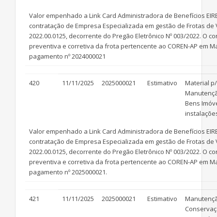
Valor empenhado a Link Card Administradora de Benefícios EIRE
contratação de Empresa Especializada em gestão de Frotas de Veí
2022.00.0125, decorrente do Pregão Eletrônico Nº 003/2022. O
preventiva e corretiva da frota pertencente ao COREN-AP em Mac
pagamento nº 2024000021
420
11/11/2025
2025000021
Estimativo
Material p/
Manutenç
Bens Imóve
instalaçõe
Valor empenhado a Link Card Administradora de Benefícios EIRE
contratação de Empresa Especializada em gestão de Frotas de Veí
2022.00.0125, decorrente do Pregão Eletrônico Nº 003/2022. O
preventiva e corretiva da frota pertencente ao COREN-AP em Mac
pagamento nº 2025000021.
421
11/11/2025
2025000021
Estimativo
Manutençã
Conservaç