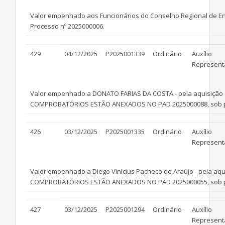
Valor empenhado aos Funcionários do Conselho Regional de En
Processo nº 2025000006.
429
04/12/2025
P2025001339
Ordinário
Auxílio
Represent
Valor empenhado a DONATO FARIAS DA COSTA - pela aquisição
COMPROBATÓRIOS ESTÃO ANEXADOS NO PAD 2025000088, sob prot
426
03/12/2025
P2025001335
Ordinário
Auxílio
Represent
Valor empenhado a Diego Vinicius Pacheco de Araújo - pela a
COMPROBATÓRIOS ESTÃO ANEXADOS NO PAD 2025000055, sob prot
427
03/12/2025
P2025001294
Ordinário
Auxílio
Represent