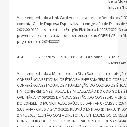
Bens Móve
Imóveis/In
Valor empenhado a Link Card Administradora de Benefícios EIRE
contratação de Empresa Especializada em gestão de Frotas de Veí
2022.00.0125, decorrente do Pregão Eletrônico Nº 003/2022. O
preventiva e corretiva da frota pertencente ao COREN-AP em Mac
pagamento nº 2024000021
414
07/11/2025
P2025001238
Ordinário
Auxílio
Represent
Valor empenhado a Marcimone da Silva Sales - pela requisição
CONFERÊNCIA ESTADUAL DE ÉTICA EM ENFERMAGEM DO COREN-AP 
CONFERÊNCIA ESTADUAL DE ATUALIZAÇÃO DO CÓDIGO DE ÉTICA D
NA I CONFERÊNCIA ESTADUAL DE ATUALIZAÇÃO DO CÓDIGO DE ÉT
ORDINÁRIA N° 09/202S DA NOVA GESTÃO, DO CONSELHO MUNICIP
DO CONSELHO MUNICIPAL DE SAÚDE DE SANTANA - CMSS 6. 23/1
SANTANA - CMSS 7. 24/10/2025 REUNIÃO EXTRAORDINÁRIA N° 0
27/10/2025 REUNIÃO COM A DIRETORIA E ENTIDADES DO CONSELH
CONSELHEIRA DO CONSELHO MUNICIPAL DE SAÚDE DE SANTANA