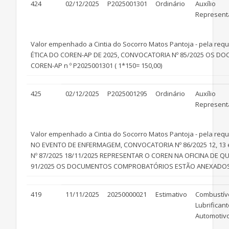
424
02/12/2025
P2025001301
Ordinário
Auxílio
Represent
Valor empenhado a Cintia do Socorro Matos Pantoja - pela req
ÉTICA DO COREN-AP DE 2025, CONVOCATORIA Nº 85/2025 OS D
COREN-AP n º P2025001301 ( 1*150= 150,00)
425
02/12/2025
P2025001295
Ordinário
Auxílio
Represent
Valor empenhado a Cintia do Socorro Matos Pantoja - pela requ
NO EVENTO DE ENFERMAGEM, CONVOCATORIA Nº 86/2025 12, 13
Nº 87/2025 18/11/2025 REPRESENTAR O COREN NA OFICINA DE
91/2025 OS DOCUMENTOS COMPROBATÓRIOS ESTÃO ANEXADOS NO P
419
11/11/2025
20250000021
Estimativo
Combustív
Lubrifican
Automotiv