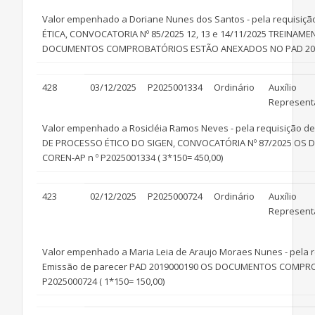
Valor empenhado a Doriane Nunes dos Santos - pela requisição
ÉTICA, CONVOCATORIA Nº 85/2025 12, 13 e 14/11/2025 TREIN
DOCUMENTOS COMPROBATÓRIOS ESTÃO ANEXADOS NO PAD 20250002
428
03/12/2025
P2025001334
Ordinário
Auxílio
Represent
Valor empenhado a Rosicléia Ramos Neves - pela requisição de
DE PROCESSO ÉTICO DO SIGEN, CONVOCATÓRIA Nº 87/2025 OS
COREN-AP n º P2025001334 ( 3*150= 450,00)
423
02/12/2025
P2025000724
Ordinário
Auxílio
Represent
Valor empenhado a Maria Leia de Araujo Moraes Nunes - pela re
Emissão de parecer PAD 2019000190 OS DOCUMENTOS COMPROB
P2025000724 ( 1*150= 150,00)