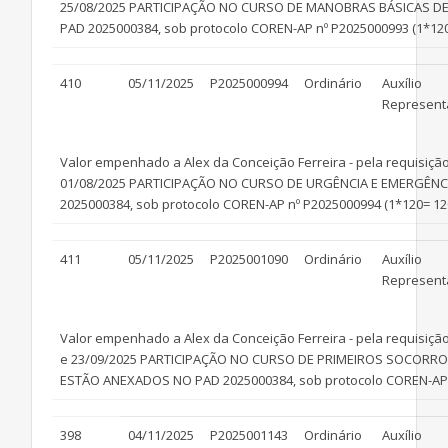
25/08/2025 PARTICIPAÇÃO NO CURSO DE MANOBRAS BÁSICAS
PAD 2025000384, sob protocolo COREN-AP nº P2025000993 (1*120
410
05/11/2025
P2025000994
Ordinário
Auxílio
Represent
Valor empenhado a Alex da Conceição Ferreira - pela requisição
01/08/2025 PARTICIPAÇÃO NO CURSO DE URGÊNCIA E EMERGÊ
2025000384, sob protocolo COREN-AP nº P2025000994 (1*120= 12
411
05/11/2025
P2025001090
Ordinário
Auxílio
Represent
Valor empenhado a Alex da Conceição Ferreira - pela requisição 
e 23/09/2025 PARTICIPAÇÃO NO CURSO DE PRIMEIROS SOCOR
ESTÃO ANEXADOS NO PAD 2025000384, sob protocolo COREN-AP n
398
04/11/2025
P2025001143
Ordinário
Auxílio