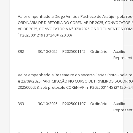
Valor empenhado a Diego Vinicius Pacheco de Araújo - pela req
ORDINÁRIA DE DIRETORIA DO COREN-AP DE 2025, CONVOCATORIA 
AP DE 2025, CONVOCATORIA Nº 079/2025 OS DOCUMENTOS COM
º P2025001219 ( 3*240= 720,00)
392
30/10/2025
P2025001145
Ordinário
Auxílio
Represent
Valor empenhado a Rosemeire do socorro Farias Pinto - pela req
e 23/09/2025 PARTICIPAÇÃO NO CURSO DE PRIMEIROS SOCOR
2025000058, sob protocolo COREN-AP nº P2025001145 (2*120= 240
393
30/10/2025
P2025001197
Ordinário
Auxílio
Represent