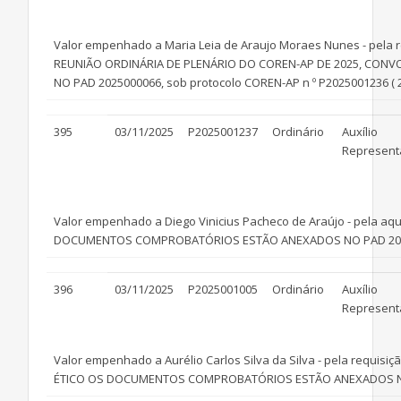
Valor empenhado a Maria Leia de Araujo Moraes Nunes - pela re
REUNIÃO ORDINÁRIA DE PLENÁRIO DO COREN-AP DE 2025, CO
NO PAD 2025000066, sob protocolo COREN-AP n º P2025001236 ( 2
395
03/11/2025
P2025001237
Ordinário
Auxílio
Represent
Valor empenhado a Diego Vinicius Pacheco de Araújo - pela aq
DOCUMENTOS COMPROBATÓRIOS ESTÃO ANEXADOS NO PAD 20250000
396
03/11/2025
P2025001005
Ordinário
Auxílio
Represent
Valor empenhado a Aurélio Carlos Silva da Silva - pela requis
ÉTICO OS DOCUMENTOS COMPROBATÓRIOS ESTÃO ANEXADOS NO PAD