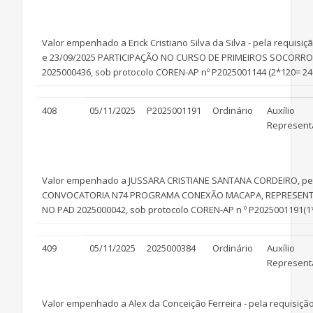
Valor empenhado a Erick Cristiano Silva da Silva - pela requisiç
e 23/09/2025 PARTICIPAÇÃO NO CURSO DE PRIMEIROS SOCOR
2025000436, sob protocolo COREN-AP nº P2025001144 (2*120= 24
408
05/11/2025
P2025001191
Ordinário
Auxílio
Represent
Valor empenhado a JUSSARA CRISTIANE SANTANA CORDEIRO, pela
CONVOCATORIA N74 PROGRAMA CONEXÃO MACAPA, REPRESEN
NO PAD 2025000042, sob protocolo COREN-AP n º P2025001191(1*
409
05/11/2025
2025000384
Ordinário
Auxílio
Represent
Valor empenhado a Alex da Conceição Ferreira - pela requisição