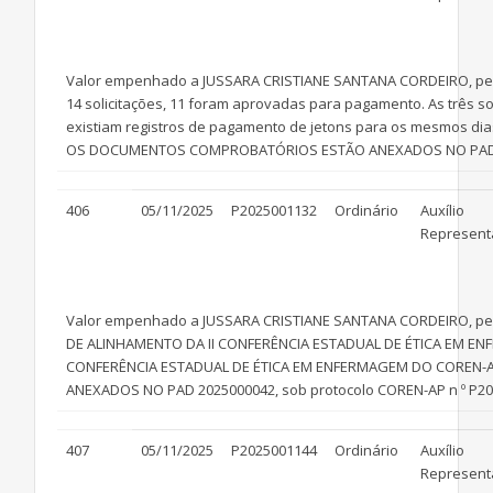
Valor empenhado a JUSSARA CRISTIANE SANTANA CORDEIRO, pela a
14 solicitações, 11 foram aprovadas para pagamento. As três so
existiam registros de pagamento de jetons para os mesmos dias
OS DOCUMENTOS COMPROBATÓRIOS ESTÃO ANEXADOS NO PAD 20250
406
05/11/2025
P2025001132
Ordinário
Auxílio
Represent
Valor empenhado a JUSSARA CRISTIANE SANTANA CORDEIRO, pela a
DE ALINHAMENTO DA II CONFERÊNCIA ESTADUAL DE ÉTICA EM EN
CONFERÊNCIA ESTADUAL DE ÉTICA EM ENFERMAGEM DO COREN-
ANEXADOS NO PAD 2025000042, sob protocolo COREN-AP n º P202
407
05/11/2025
P2025001144
Ordinário
Auxílio
Represent