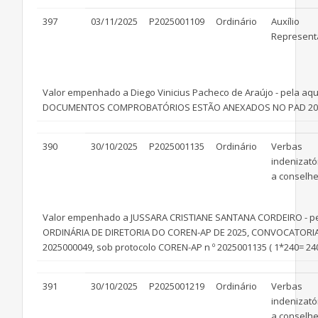
397
03/11/2025
P2025001109
Ordinário
Auxílio
Represent
Valor empenhado a Diego Vinicius Pacheco de Araújo - pela aq
DOCUMENTOS COMPROBATÓRIOS ESTÃO ANEXADOS NO PAD 20250000
390
30/10/2025
P2025001135
Ordinário
Verbas
indenizató
a conselhe
Valor empenhado a JUSSARA CRISTIANE SANTANA CORDEIRO - pela
ORDINÁRIA DE DIRETORIA DO COREN-AP DE 2025, CONVOCATO
2025000049, sob protocolo COREN-AP n º 2025001135 ( 1*240= 240
391
30/10/2025
P2025001219
Ordinário
Verbas
indenizató
a conselhe