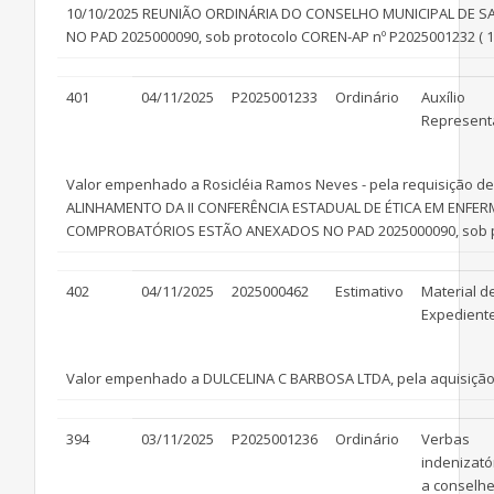
10/10/2025 REUNIÃO ORDINÁRIA DO CONSELHO MUNICIPAL D
NO PAD 2025000090, sob protocolo COREN-AP nº P2025001232 ( 1*
401
04/11/2025
P2025001233
Ordinário
Auxílio
Represent
Valor empenhado a Rosicléia Ramos Neves - pela requisição de 
ALINHAMENTO DA II CONFERÊNCIA ESTADUAL DE ÉTICA EM ENF
COMPROBATÓRIOS ESTÃO ANEXADOS NO PAD 2025000090, sob prot
402
04/11/2025
2025000462
Estimativo
Material d
Expedient
Valor empenhado a DULCELINA C BARBOSA LTDA, pela aquisição 
394
03/11/2025
P2025001236
Ordinário
Verbas
indenizató
a conselhe