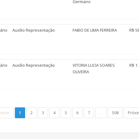
Germano
ário
Auxílio Representação
FABIO DE LIMA FERREIRA
R$ 5
ário
Auxílio Representação
VITORIA LUCIA SOARES
R$ 1.
OLIVEIRA
(current)
terior
1
2
3
4
5
6
7
…
508
Próxi