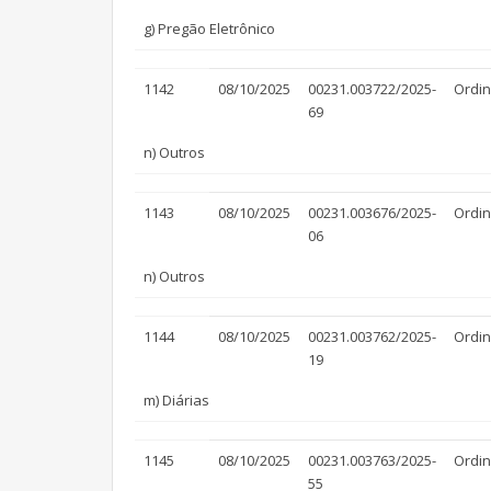
g) Pregão Eletrônico
1142
08/10/2025
00231.003722/2025-
Ordin
69
n) Outros
1143
08/10/2025
00231.003676/2025-
Ordin
06
n) Outros
1144
08/10/2025
00231.003762/2025-
Ordin
19
m) Diárias
1145
08/10/2025
00231.003763/2025-
Ordin
55