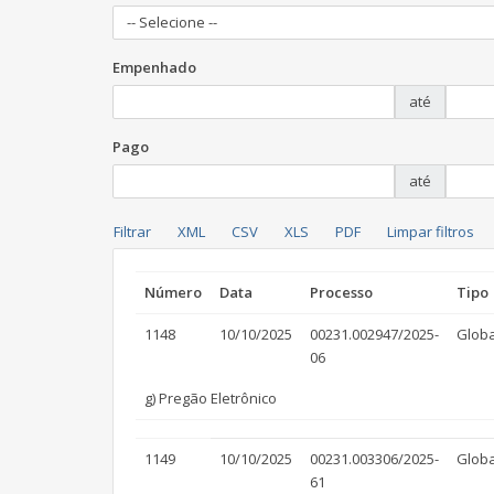
-- Selecione --
Empenhado
até
Pago
até
Número
Data
Processo
Tipo
1148
10/10/2025
00231.002947/2025-
Globa
06
g) Pregão Eletrônico
1149
10/10/2025
00231.003306/2025-
Globa
61