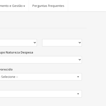
mento e Gestão
Perguntas frequentes
upo Natureza Despesa
vorecido
- Selecione --