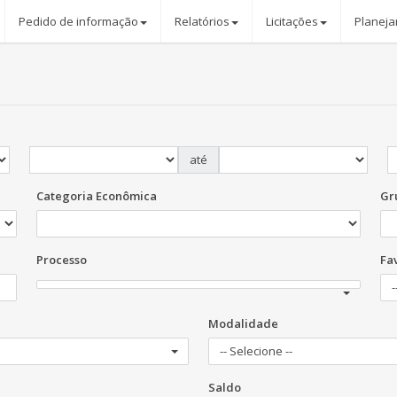
Pedido de informação
Relatórios
Licitações
Planeja
até
Categoria Econômica
Gr
Processo
Fa
-
Modalidade
-- Selecione --
Saldo