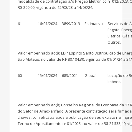
modalidade de contratação a/o Pregão Eletrônico nº 012/2023. O
R$ 299,00, vigência de 15/08/23 a 14/08/24.
61
16/01/2024
3899/2019
Estimativo
Serviços de 
Esgoto, Energ
Elétrica, Gás 
Outros.
Valor empenhado ao(à) EDP Espirito Santo Distribuicao de Energi
São Mateus, no valor de R$ 80.104,30, vigência de 01/01/24 a 31/
60
15/01/2024
683/2021
Global
Locação de B
Imóveis
Valor empenhado ao(à) Conselho Regional de Economia da 17 Regi
do Setor de Almoxarifado. A presente contratação será firmada
chaves, com eficácia após a publicação de seu extrato na impre
Termo de Apostilamento nº 01/2023, no valor de R$ 21.533,40, vi