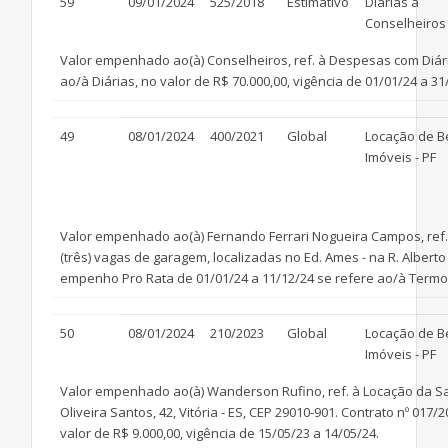
59
09/01/2024
525/2018
Estimativo
Diárias a
Conselheiros
Valor empenhado ao(à) Conselheiros, ref. à Despesas com Diá
ao/à Diárias, no valor de R$ 70.000,00, vigência de 01/01/24 a 31
49
08/01/2024
400/2021
Global
Locação de B
Imóveis - PF
Valor empenhado ao(à) Fernando Ferrari Nogueira Campos, ref. à 
(três) vagas de garagem, localizadas no Ed. Ames - na R. Alberto 
empenho Pro Rata de 01/01/24 a 11/12/24 se refere ao/à Termo Ad
50
08/01/2024
210/2023
Global
Locação de B
Imóveis - PF
Valor empenhado ao(à) Wanderson Rufino, ref. à Locação da Sala
Oliveira Santos, 42, Vitória - ES, CEP 29010-901. Contrato nº 01
valor de R$ 9.000,00, vigência de 15/05/23 a 14/05/24.