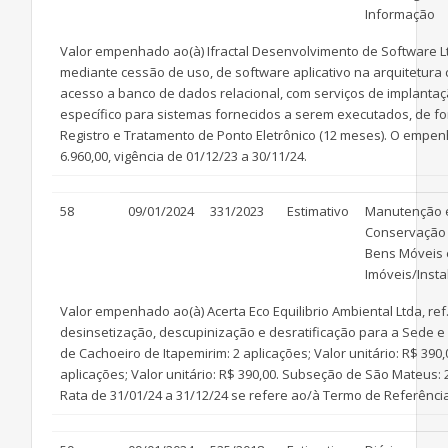
Informação
Valor empenhado ao(à) Ifractal Desenvolvimento de Software Lt
mediante cessão de uso, de software aplicativo na arquitetura 
acesso a banco de dados relacional, com serviços de implantaç
específico para sistemas fornecidos a serem executados, de fo
Registro e Tratamento de Ponto Eletrônico (12 meses). O empenh
6.960,00, vigência de 01/12/23 a 30/11/24.
58
09/01/2024
331/2023
Estimativo
Manutenção 
Conservação
Bens Móveis 
Imóveis/Inst
Valor empenhado ao(à) Acerta Eco Equilibrio Ambiental Ltda, re
desinsetização, descupinização e desratificação para a Sede e 
de Cachoeiro de Itapemirim: 2 aplicações; Valor unitário: R$ 390,
aplicações; Valor unitário: R$ 390,00. Subseção de São Mateus: 2
Rata de 31/01/24 a 31/12/24 se refere ao/à Termo de Referência,