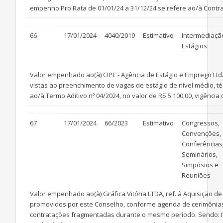
empenho Pro Rata de 01/01/24 a 31/12/24 se refere ao/à Contrato
66
17/01/2024
4040/2019
Estimativo
Intermediaçã
Estágios
Valor empenhado ao(à) CIPE - Agência de Estágio e Emprego Ltd
vistas ao preenchimento de vagas de estágio de nível médio, té
ao/à Termo Aditivo nº 04/2024, no valor de R$ 5.100,00, vigência 
67
17/01/2024
66/2023
Estimativo
Congressos,
Convenções,
Conferências
Seminários,
Simpósios e
Reuniões
Valor empenhado ao(à) Gráfica Vitória LTDA, ref. à Aquisição d
promovidos por este Conselho, conforme agenda de cerimônias e
contratações fragmentadas durante o mesmo período. Sendo: It