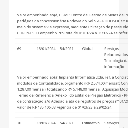
Valor empenhado ao(à) CGMP Centro de Gestao de Meios de Pag
pedágios da concessionária Rodovia do Sol S.A - RODOSOL situ
meio do sistema via expressa, mediante utilização de passe ele
COREN-ES. O empenho Pro Rata de 01/01/24 a 31/12/24 se refere a
69
18/01/2024
54/2021
Global
Serviços
Relacionados
Tecnologia d
Informação
Valor empenhado ao(à) Implanta Informática Ltda, ref. à Cont
módulos de Contabilidade, orçamento (R$ 2.574,00 mensal); Cont
1.287,00 mensal), totalizando R$ 5.148,00 mensal; Aquisição M
Termo de Referência (Anexo I do Edital de Pregão Eletrônico - 
de contratação a/o Adesão a ata de registros de preços nº 01/2
valor de R$ 135.106,08, vigência de 01/03/23 a 29/02/24.
70
18/01/2024
54/2021
Estimativo
Serviços