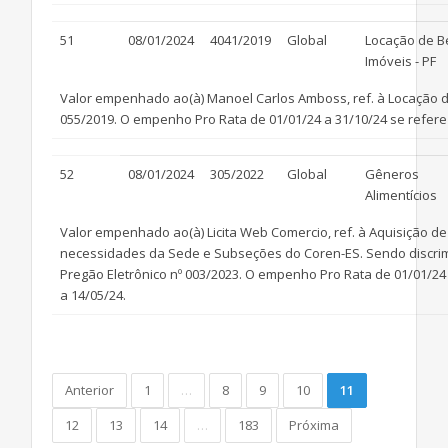
51
08/01/2024
4041/2019
Global
Locação de B
Imóveis - PF
Valor empenhado ao(à) Manoel Carlos Amboss, ref. à Locação de
055/2019. O empenho Pro Rata de 01/01/24 a 31/10/24 se refere a
52
08/01/2024
305/2022
Global
Gêneros
Alimentícios
Valor empenhado ao(à) Licita Web Comercio, ref. à Aquisição de
necessidades da Sede e Subseções do Coren-ES. Sendo discrim
Pregão Eletrônico nº 003/2023. O empenho Pro Rata de 01/01/24 a
a 14/05/24.
(current)
Anterior
1
…
8
9
10
11
12
13
14
…
183
Próxima