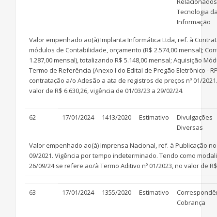
Relacionados
Tecnologia d
Informação
Valor empenhado ao(à) Implanta Informática Ltda, ref. à Cont
módulos de Contabilidade, orçamento (R$ 2.574,00 mensal); Cont
1.287,00 mensal), totalizando R$ 5.148,00 mensal; Aquisição M
Termo de Referência (Anexo I do Edital de Pregão Eletrônico - 
contratação a/o Adesão a ata de registros de preços nº 01/2021
valor de R$ 6.630,26, vigência de 01/03/23 a 29/02/24.
62
17/01/2024
1413/2020
Estimativo
Divulgações
Diversas
Valor empenhado ao(à) Imprensa Nacional, ref. à Publicação no D
09/2021. Vigência por tempo indeterminado. Tendo como modalid
26/09/24 se refere ao/à Termo Aditivo nº 01/2023, no valor de R$
63
17/01/2024
1355/2020
Estimativo
Correspondên
Cobrança