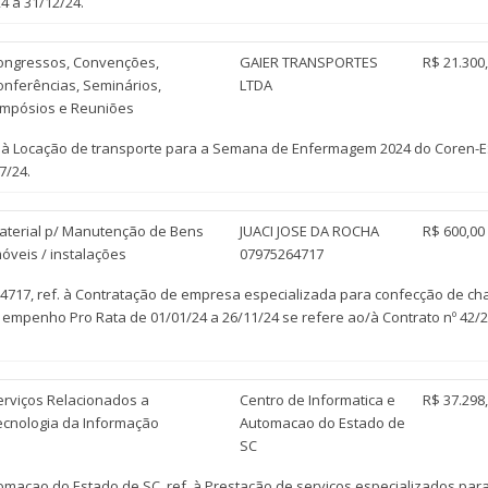
4 a 31/12/24.
ongressos, Convenções,
GAIER TRANSPORTES
R$ 21.300
onferências, Seminários,
LTDA
impósios e Reuniões
. à Locação de transporte para a Semana de Enfermagem 2024 do Coren-ES
7/24.
aterial p/ Manutenção de Bens
JUACI JOSE DA ROCHA
R$ 600,00
móveis / instalações
07975264717
4717, ref. à Contratação de empresa especializada para confecção de cha
empenho Pro Rata de 01/01/24 a 26/11/24 se refere ao/à Contrato nº 42/202
erviços Relacionados a
Centro de Informatica e
R$ 37.298
ecnologia da Informação
Automacao do Estado de
SC
omacao do Estado de SC, ref. à Prestação de serviços especializados par