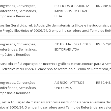
ongressos, Convenções,
PUBLICIDADE PATRIOTA
R$ 2.885,
onferências, Seminários,
IMPRESSOS EM GERAL
impósios e Reuniões
LTDA
os Em Geral Ltda, ref. à Aquisição de materiais gráficos e institucionai
Pregão Eletrônico nº 90005/24. O empenho se refere ao/à Termo de Refer
ongressos, Convenções,
CIDADE MAIS SOLUCOES
R$ 3.570,
onferências, Seminários,
EDITORIAIS LTDA
impósios e Reuniões
ais Ltda, ref. à Aquisição de materiais gráficos e institucionais para a
letrônico nº 90005/24. O empenho se refere ao/à Termo de Referência, no
ongressos, Convenções,
A S RIGO - ATTITUDE
R$ 50.445
onferências, Seminários,
UNIFORMES
impósios e Reuniões
, ref. à Aquisição de materiais gráficos e institucionais para a Semana 
co nº 90005/24. O empenho se refere ao/à Termo de Referência, no valor 