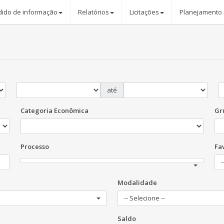
dido de informação
Relatórios
Licitações
Planejamento
até
Categoria Econômica
Gr
Processo
Fa
-
Modalidade
-- Selecione --
Saldo