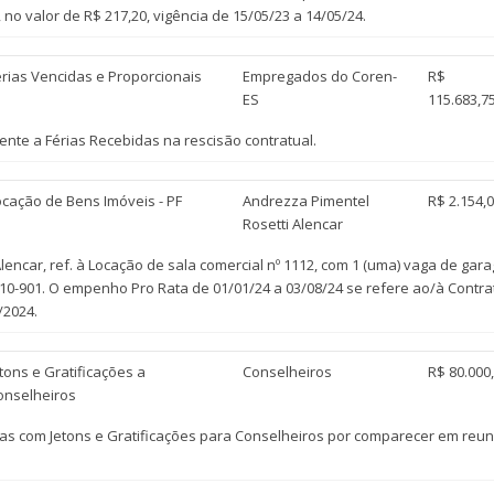
no valor de R$ 217,20, vigência de 15/05/23 a 14/05/24.
érias Vencidas e Proporcionais
Empregados do Coren-
R$
ES
115.683,7
te a Férias Recebidas na rescisão contratual.
ocação de Bens Imóveis - PF
Andrezza Pimentel
R$ 2.154,
Rosetti Alencar
ncar, ref. à Locação de sala comercial nº 1112, com 1 (uma) vaga de garag
29010-901. O empenho Pro Rata de 01/01/24 a 03/08/24 se refere ao/à Contrat
/2024.
tons e Gratificações a
Conselheiros
R$ 80.000
onselheiros
s com Jetons e Gratificações para Conselheiros por comparecer em reuniõ