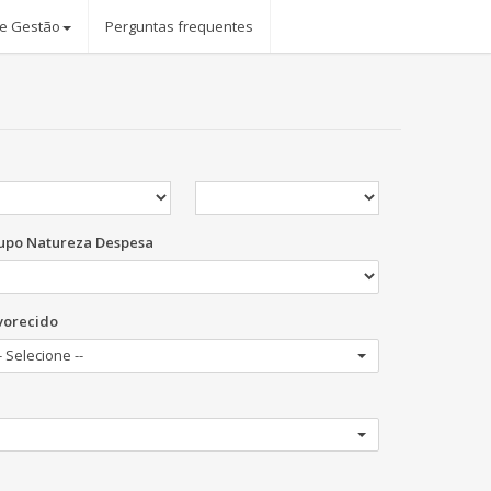
 e Gestão
Perguntas frequentes
upo Natureza Despesa
vorecido
- Selecione --