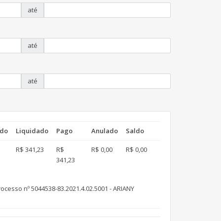
até
até
até
do
Liquidado
Pago
Anulado
Saldo
R$ 341,23
R$
R$ 0,00
R$ 0,00
341,23
ocesso nº 5044538-83.2021.4.02.5001 - ARIANY