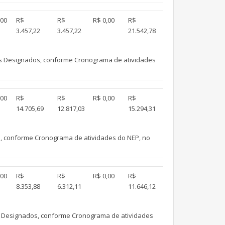
,00
R$
R$
R$ 0,00
R$
3.457,22
3.457,22
21.542,78
os Designados, conforme Cronograma de atividades
,00
R$
R$
R$ 0,00
R$
14.705,69
12.817,03
15.294,31
s, conforme Cronograma de atividades do NEP, no
,00
R$
R$
R$ 0,00
R$
8.353,88
6.312,11
11.646,12
s Designados, conforme Cronograma de atividades