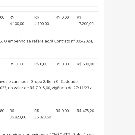
,00
R$
R$
R$ 0,00
R$
4.100,00
4.100,00
17.200,00
. O empenho se refere ao/à Contrato nº 005/2024,
R$ 0,00
R$ 0,00
R$ 0,00
R$ 600,00
ves e carimbos. Grupo 2: Item 3 - Cadeado
3, no valor de R$ 7.915,00, vigência de 27/11/23 a
,80
R$
R$
R$ 0,00
R$ 475,20
36.823,60
36.823,60
a os serviços denominados "CIASC ATD - Solução de