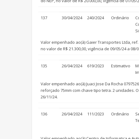
do NEP, no valor de R$ 20.000,00, vigência de 01/05/2
137
30/04/2024
240/2024
Ordinário
C
C
S
Valor empenhado ao(à) Gaier Transportes Ltda, ref
no valor de R$ 21.300,00, vigência de 09/05/24 a 08/0
135
26/04/2024
619/2023
Estimativo
M
I
Valor empenhado ao(à) Juaci Jose Da Rocha 0797526
reforçado 75mm com chave tipo tetra. 2 unidades. O 
26/11/24.
136
26/04/2024
111/2023
Ordinário
S
T
Valor empenhado ao(à) Centro de Informatica e Aut