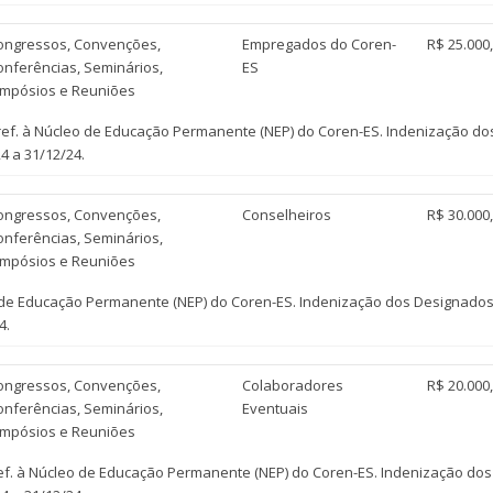
ongressos, Convenções,
Empregados do Coren-
R$ 25.000
onferências, Seminários,
ES
impósios e Reuniões
f. à Núcleo de Educação Permanente (NEP) do Coren-ES. Indenização d
4 a 31/12/24.
ongressos, Convenções,
Conselheiros
R$ 30.000
onferências, Seminários,
impósios e Reuniões
o de Educação Permanente (NEP) do Coren-ES. Indenização dos Designado
4.
ongressos, Convenções,
Colaboradores
R$ 20.000
onferências, Seminários,
Eventuais
impósios e Reuniões
ef. à Núcleo de Educação Permanente (NEP) do Coren-ES. Indenização do