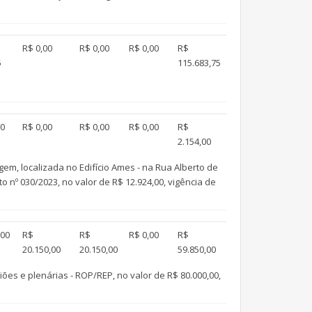
R$ 0,00
R$ 0,00
R$ 0,00
R$
5
115.683,75
00
R$ 0,00
R$ 0,00
R$ 0,00
R$
2.154,00
em, localizada no Edifício Ames - na Rua Alberto de
o nº 030/2023, no valor de R$ 12.924,00, vigência de
,00
R$
R$
R$ 0,00
R$
20.150,00
20.150,00
59.850,00
es e plenárias - ROP/REP, no valor de R$ 80.000,00,