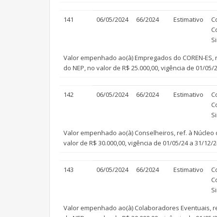
141
06/05/2024
66/2024
Estimativo
C
C
S
Valor empenhado ao(à) Empregados do COREN-ES, re
do NEP, no valor de R$ 25.000,00, vigência de 01/05/2
142
06/05/2024
66/2024
Estimativo
C
C
S
Valor empenhado ao(à) Conselheiros, ref. à Núcle
valor de R$ 30.000,00, vigência de 01/05/24 a 31/12/2
143
06/05/2024
66/2024
Estimativo
C
C
S
Valor empenhado ao(à) Colaboradores Eventuais, r