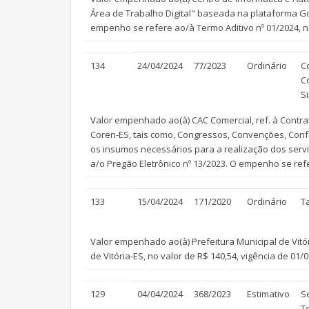
Área de Trabalho Digital" baseada na plataforma G
empenho se refere ao/à Termo Aditivo nº 01/2024, no
134
24/04/2024
77/2023
Ordinário
C
C
S
Valor empenhado ao(à) CAC Comercial, ref. à Contr
Coren-ES, tais como, Congressos, Convenções, Conf
os insumos necessários para a realização dos servi
a/o Pregão Eletrônico nº 13/2023. O empenho se ref
133
15/04/2024
171/2020
Ordinário
T
Valor empenhado ao(à) Prefeitura Municipal de Vitór
de Vitória-ES, no valor de R$ 140,54, vigência de 01/
129
04/04/2024
368/2023
Estimativo
S
T