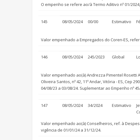
O empenho se refere ao/à Termo Aditivo nº 01/2024, 
145
08/05/2024
00/00
Estimativo
F
Valor empenhado a Empregados do Coren-ES, referen
146
08/05/2024
245/2023
Global
L
Valor empenhado ao(à) Andrezza Pimentel Rosetti Ale
Oliveira Santos, nº 42, 11º Andar, Vitória - ES, Cep 
04/08/23 a 03/08/24. Suplementar ao Empenho nº 45
147
08/05/2024
34/2024
Estimativo
Je
C
Valor empenhado ao(à) Conselheiros, ref. à Despesa
vigência de 01/01/24 a 31/12/24.