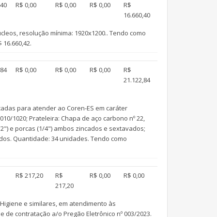
,40
R$ 0,00
R$ 0,00
R$ 0,00
R$
16.660,40
núcleos, resolução mínima: 1920x1200.. Tendo como
 16.660,42.
,84
R$ 0,00
R$ 0,00
R$ 0,00
R$
21.122,84
çadas para atender ao Coren-ES em caráter
010/1020; Prateleira: Chapa de aço carbono nº 22,
/2") e porcas (1/4") ambos zincados e sextavados;
vados. Quantidade: 34 unidades. Tendo como
R$ 217,20
R$
R$ 0,00
R$ 0,00
217,20
 Higiene e similares, em atendimento às
de contratação a/o Pregão Eletrônico nº 003/2023.