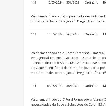
148
10/05/2024
556/2023
Ordinário
B
Valor empenhado ao(à) Imperio Solucoes Publicas Lt
modalidade de contratação a/o Pregão Eletrônico nº
149
10/05/2024
763/2023
Ordinário
M
Valor empenhado ao(à) Santa Terezinha Comercio De
emergencial. Estante de aço com seis prateleiras pa
laminada fina a frio SAE 1010/1020; Prateleiras rem
Travamento em forma de "X" no fundo. Fixação por 
modalidade de contratação a/o Pregão Eletrônico n
144
08/05/2024
305/2022
Ordinário
M
Valor empenhado ao(à) Foral Fornecedora Alianca Co
necessidades da Sede e Subseções do Coren-ES. Acr