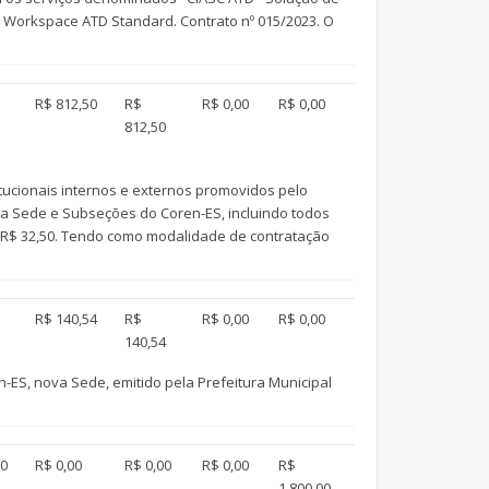
 Workspace ATD Standard. Contrato nº 015/2023. O
R$ 812,50
R$
R$ 0,00
R$ 0,00
812,50
tucionais internos e externos promovidos pelo
 a Sede e Subseções do Coren-ES, incluindo todos
o: R$ 32,50. Tendo como modalidade de contratação
R$ 140,54
R$
R$ 0,00
R$ 0,00
140,54
n-ES, nova Sede, emitido pela Prefeitura Municipal
00
R$ 0,00
R$ 0,00
R$ 0,00
R$
1.800,00