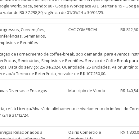
oogle WorkSpace, sendo: 80 - Google Workspace ATD Starter e 15 - Google
 valor de R$ 37.298,80, vigência de 01/05/24 a 30/04/25.
ongressos, Convenções,
CAC COMERCIAL
R$ 812,50
onferências, Seminários,
impósios e Reuniões
atação de Fornecimento de coffee-break, sob demanda, para eventos insti
erências, Seminários, Simpósios e Reuniões. Serviço de Coffe Break para
ços. Data do serviço: 25/04/2024. Quantidade: 25 unidades. Valor unitári
ere ao/à Termo de Referência, no valor de R$ 107.250,00.
axas Diversas e Encargos
Municipio de Vitoria
R$ 140,54
ia, ref. à Licença/Alvará de alinhamento e nivelamento do imóvel do Core
01/24 a 31/12/24.
erviços Relacionados a
Osiris Comercio e
R$ 1.800,
ecnologia da Informação
Servicos Ltda