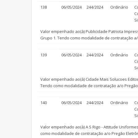
138
06/05/2024
244/2024
Ordinário
C
C
S
Valor empenhado ao(à) Publicidade Patriota Impress
Grupo 1. Tendo como modalidade de contratação a/o 
139
06/05/2024
244/2024
Ordinário
C
C
S
Valor empenhado ao(à) Cidade Mais Solucoes Editori
Tendo como modalidade de contratação a/o Pregão E
140
06/05/2024
244/2024
Ordinário
C
C
S
Valor empenhado ao(à) A S Rigo - Attitude Uniformes
como modalidade de contratação a/o Pregão Eletrôni