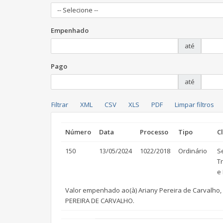
-- Selecione --
Empenhado
até
Pago
até
Número
Data
Processo
Tipo
C
150
13/05/2024
1022/2018
Ordinário
S
Tr
e
Valor empenhado ao(à) Ariany Pereira de Carvalho, 
PEREIRA DE CARVALHO.